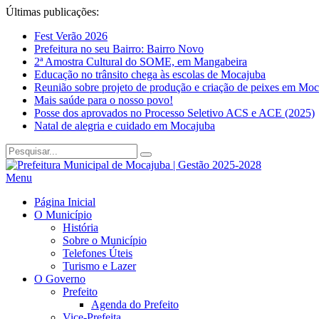
Últimas publicações:
Fest Verão 2026
Prefeitura no seu Bairro: Bairro Novo
2ª Amostra Cultural do SOME, em Mangabeira
Educação no trânsito chega às escolas de Mocajuba
Reunião sobre projeto de produção e criação de peixes em Mo
Mais saúde para o nosso povo!
Posse dos aprovados no Processo Seletivo ACS e ACE (2025)
Natal de alegria e cuidado em Mocajuba
Menu
Página Inicial
O Município
História
Sobre o Município
Telefones Úteis
Turismo e Lazer
O Governo
Prefeito
Agenda do Prefeito
Vice-Prefeita