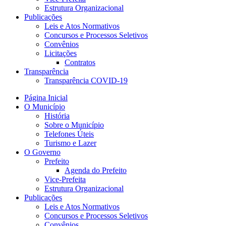
Estrutura Organizacional
Publicações
Leis e Atos Normativos
Concursos e Processos Seletivos
Convênios
Licitações
Contratos
Transparência
Transparência COVID-19
Página Inicial
O Município
História
Sobre o Município
Telefones Úteis
Turismo e Lazer
O Governo
Prefeito
Agenda do Prefeito
Vice-Prefeita
Estrutura Organizacional
Publicações
Leis e Atos Normativos
Concursos e Processos Seletivos
Convênios