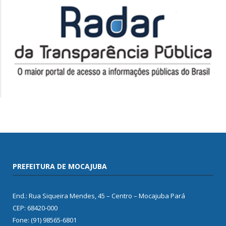
PREFEITURA DE MOCAJUBA
End.: Rua Siqueira Mendes, 45 – Centro – Mocajuba Pará
CEP: 68420-000
Fone: (91) 98565-6801