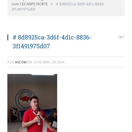
»
com CECAMPE NORTE
# 8d8925ca-3d6f-4d1c-8836-
3f1491975d07
# 8d8925ca-3d6f-4d1c-8836-
0
3f1491975d07
POR
ASCOM
EM
13 DE ABRIL DE 2024