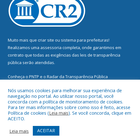
Muito mais que
criar site
ou
sistema para prefeituras
!
Realizamos uma
assessoria
completa, onde garantimos em
contrato que todas as exigências das
leis de transparência
pública
serão atendidas.
Conheça o
PNTP
e o
Radar da Transparência Pública
Nós usamos cookies para melhorar sua experiência de
navegação no portal. Ao utilizar nosso portal, você
concorda com a política de monitoramento de cookies.
Para ter mais informações sobre como isso é feito, acesse
Todos os direitos reservados a Prefeitura Municipal de
Política de cookies (
Leia mais
). Se você concorda, clique em
Mocajuba.
ACEITO.
Mapa do Site
Acessar Área Administrativa
ACEITAR
Leia mais
Acessar Webmail