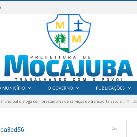
6
 MUNICÍPIO
O GOVERNO
PUBLICAÇÕES
»
municipal dialoga com prestadores de serviços do transporte escolar.
2d
eea3cd56
0