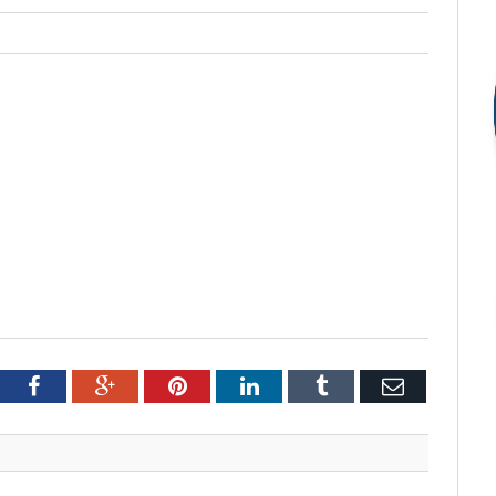
tter
Facebook
Google+
Pinterest
LinkedIn
Tumblr
Email