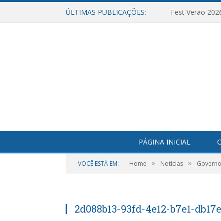
ÚLTIMAS PUBLICAÇÕES:
Fest Verão 202
PÁGINA INICIAL
O
»
»
VOCÊ ESTÁ EM:
Home
Notícias
Governo 
2d088b13-93fd-4e12-b7e1-db17