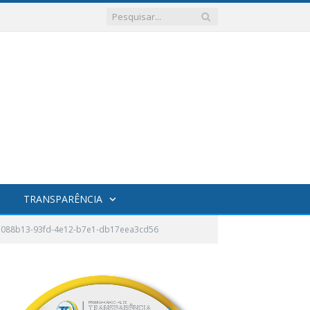
TRANSPARÊNCIA
088b13-93fd-4e12-b7e1-db17eea3cd56