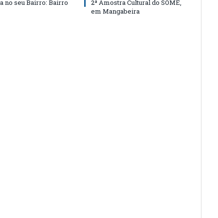
a no seu Bairro: Bairro
2ª Amostra Cultural do SOME,
em Mangabeira