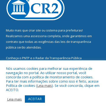
Muito mais que
criar site
ou
sistema para prefeituras
!
Realizamos uma
assessoria
completa, onde garantimos em
contrato que todas as exigências das
leis de transparência
pública
serão atendidas.
Conheça o
PNTP
e o
Radar da Transparência Pública
Nós usamos cookies para melhorar sua experiência de
navegação no portal. Ao utilizar nosso portal, você
concorda com a política de monitoramento de cookies.
Para ter mais informações sobre como isso é feito, acesse
Todos os direitos reservados a Prefeitura Municipal de
Política de cookies (
Leia mais
). Se você concorda, clique em
Mocajuba.
ACEITO.
Mapa do Site
Acessar Área Administrativa
ACEITAR
Leia mais
Acessar Webmail