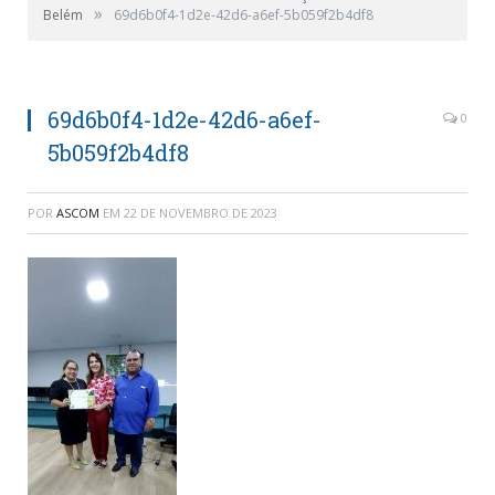
»
Belém
69d6b0f4-1d2e-42d6-a6ef-5b059f2b4df8
69d6b0f4-1d2e-42d6-a6ef-
0
5b059f2b4df8
POR
ASCOM
EM
22 DE NOVEMBRO DE 2023