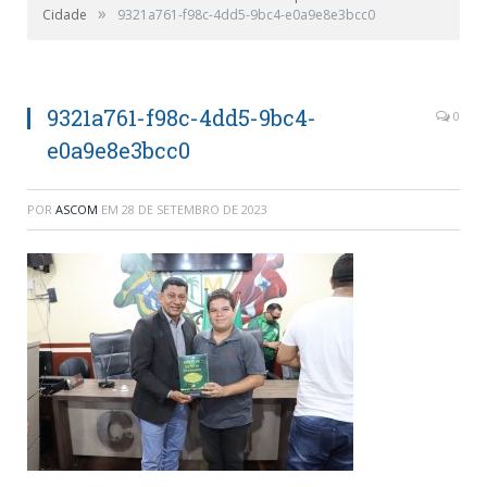
»
Cidade
9321a761-f98c-4dd5-9bc4-e0a9e8e3bcc0
9321a761-f98c-4dd5-9bc4-
0
e0a9e8e3bcc0
POR
ASCOM
EM
28 DE SETEMBRO DE 2023