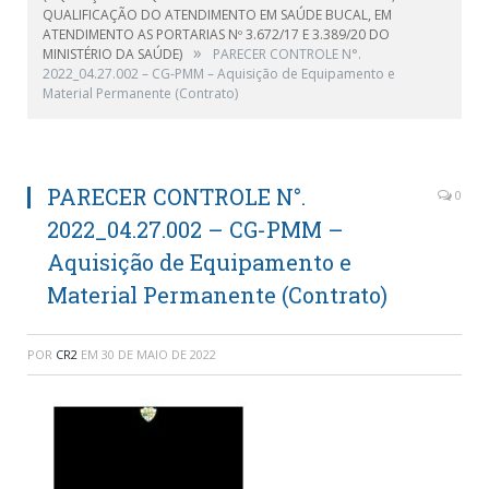
QUALIFICAÇÃO DO ATENDIMENTO EM SAÚDE BUCAL, EM
ATENDIMENTO AS PORTARIAS Nº 3.672/17 E 3.389/20 DO
»
MINISTÉRIO DA SAÚDE)
PARECER CONTROLE N°.
2022_04.27.002 – CG-PMM – Aquisição de Equipamento e
Material Permanente (Contrato)
PARECER CONTROLE N°.
0
2022_04.27.002 – CG-PMM –
Aquisição de Equipamento e
Material Permanente (Contrato)
POR
CR2
EM
30 DE MAIO DE 2022