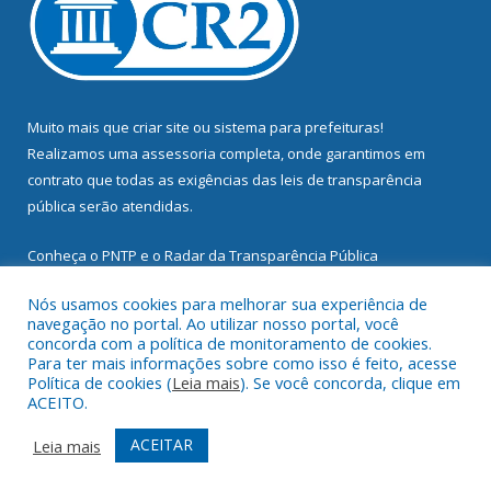
Muito mais que
criar site
ou
sistema para prefeituras
!
Realizamos uma
assessoria
completa, onde garantimos em
contrato que todas as exigências das
leis de transparência
pública
serão atendidas.
Conheça o
PNTP
e o
Radar da Transparência Pública
Nós usamos cookies para melhorar sua experiência de
navegação no portal. Ao utilizar nosso portal, você
concorda com a política de monitoramento de cookies.
Para ter mais informações sobre como isso é feito, acesse
Todos os direitos reservados a Prefeitura Municipal de
Política de cookies (
Leia mais
). Se você concorda, clique em
Mocajuba.
ACEITO.
Mapa do Site
Acessar Área Administrativa
ACEITAR
Leia mais
Acessar Webmail