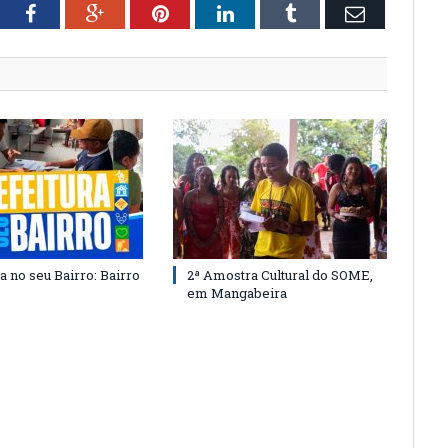
tter
Facebook
Google+
Pinterest
LinkedIn
Tumblr
Email
a no seu Bairro: Bairro
2ª Amostra Cultural do SOME,
em Mangabeira