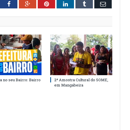
tter
Facebook
Google+
Pinterest
LinkedIn
Tumblr
Email
a no seu Bairro: Bairro
2ª Amostra Cultural do SOME,
em Mangabeira