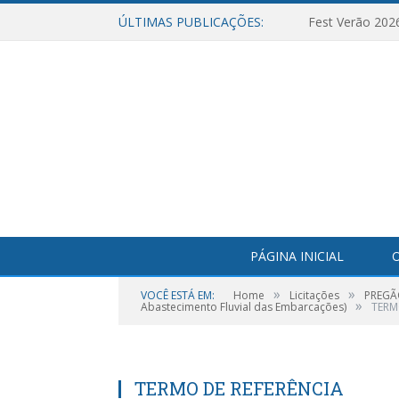
ÚLTIMAS PUBLICAÇÕES:
Fest Verão 202
PÁGINA INICIAL
O
»
»
VOCÊ ESTÁ EM:
Home
Licitações
PREGÃO
»
Abastecimento Fluvial das Embarcações)
TERM
TERMO DE REFERÊNCIA