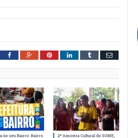
tter
Facebook
Google+
Pinterest
LinkedIn
Tumblr
Email
a no seu Bairro: Bairro
2ª Amostra Cultural do SOME,