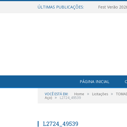
ÚLTIMAS PUBLICAÇÕES:
Fest Verão 202
PÁGINA INICIAL
O
»
»
VOCÊ ESTÁ EM:
Home
Licitações
TOMADA
»
Aço)
L2724_49539
L2724_49539