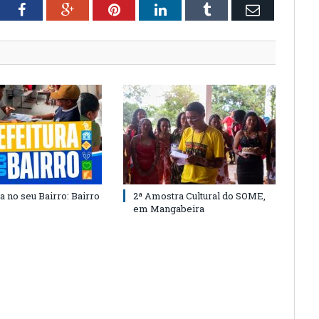
tter
Facebook
Google+
Pinterest
LinkedIn
Tumblr
Email
a no seu Bairro: Bairro
2ª Amostra Cultural do SOME,
em Mangabeira