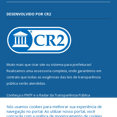
DESENVOLVIDO POR CR2
Muito mais que
criar site
ou
sistema para prefeituras
!
Realizamos uma
assessoria
completa, onde garantimos em
contrato que todas as exigências das
leis de transparência
pública
serão atendidas.
Conheça o
PNTP
e o
Radar da Transparência Pública
Nós usamos cookies para melhorar sua experiência de
navegação no portal. Ao utilizar nosso portal, você
concorda com a política de monitoramento de cookies.