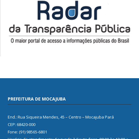
PREFEITURA DE MOCAJUBA
End.: Rua Siqueira Mendes, 45 – Centro – Mocajuba Pará
CEP: 68420-000
Fone: (91) 98565-6801