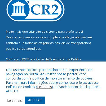
Muito mais que
criar site
ou
sistema para prefeituras
!
Realizamos uma
assessoria
completa, onde garantimos em
contrato que todas as exigências das
leis de transparência
pública
serão atendidas.
Conheça o
PNTP
e o
Radar da Transparência Pública
Nós usamos cookies para melhorar sua experiência de
navegação no portal. Ao utilizar nosso portal, você
concorda com a política de monitoramento de cookies.
Para ter mais informações sobre como isso é feito, acesse
Todos os direitos reservados a Prefeitura Municipal de
Política de cookies (
Leia mais
). Se você concorda, clique em
Mocajuba.
ACEITO.
Mapa do Site
Acessar Área Administrativa
ACEITAR
Leia mais
Acessar Webmail