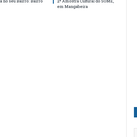
a no seu Bairro: Bairro
2ª Amostra Cultural do SOME,
em Mangabeira