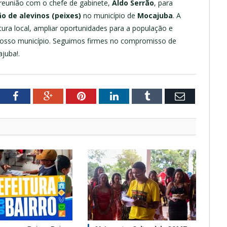
 reunião com o chefe de gabinete,
Aldo Serrão
, para
o de alevinos (peixes)
no município de
Mocajuba
. A
ultura local, ampliar oportunidades para a população e
nosso município. Seguimos firmes no compromisso de
juba!.
tter
Facebook
Google+
Pinterest
LinkedIn
Tumblr
Email