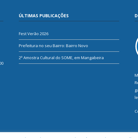
ÚLTIMAS PUBLICAÇÕES
D
Fest Verão 2026
Prefeitura no seu Bairro: Bairro Novo
2ª Amostra Cultural do SOME, em Mangabeira
00
M
R
g
l
C