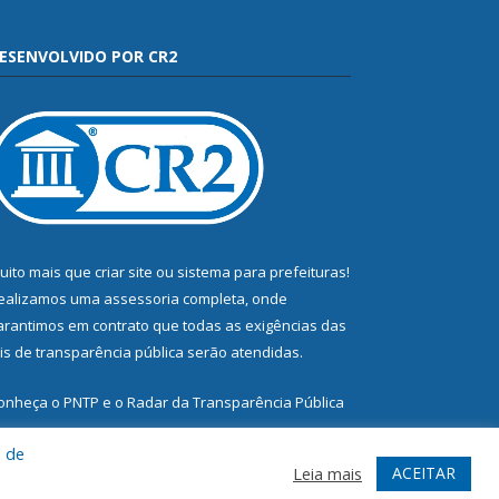
ESENVOLVIDO POR CR2
uito mais que
criar site
ou
sistema para prefeituras
!
ealizamos uma
assessoria
completa, onde
arantimos em contrato que todas as exigências das
eis de transparência pública
serão atendidas.
onheça o
PNTP
e o
Radar da Transparência Pública
a de
ACEITAR
Leia mais