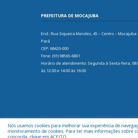
PREFEITURA DE MOCAJUBA
End.: Rua Siqueira Mendes, 45 – Centro – Mocajuba
Pará
CEP: 68420-000
Fone: (91) 98565-6801
Horário de atendimento: Segunda à Sexta-feira, 08:
às 12:00 e 14:00 às 16:00
Nós usamos cookies para melhorar sua experiência de navegação
monitoramento de cookies. Para ter mais informações sobre como
concorda, clique em ACEITO.