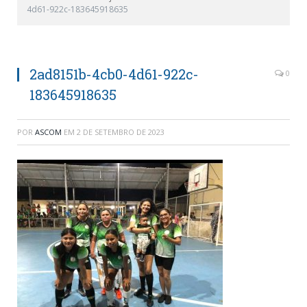
4d61-922c-183645918635
2ad8151b-4cb0-4d61-922c-
0
183645918635
POR
ASCOM
EM
2 DE SETEMBRO DE 2023