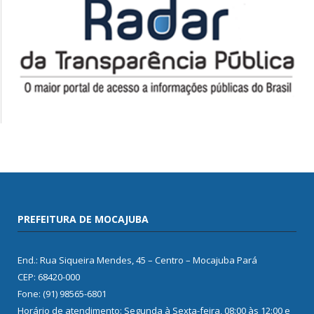
PREFEITURA DE MOCAJUBA
End.: Rua Siqueira Mendes, 45 – Centro – Mocajuba Pará
CEP: 68420-000
Fone: (91) 98565-6801
Horário de atendimento: Segunda à Sexta-feira, 08:00 às 12:00 e