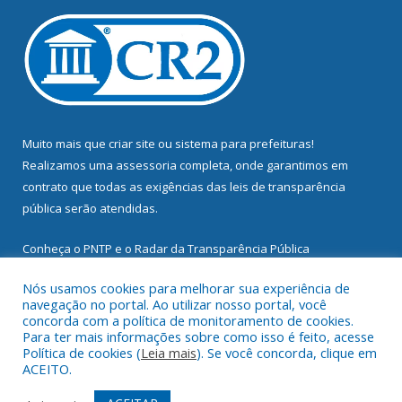
Muito mais que
criar site
ou
sistema para prefeituras
!
Realizamos uma
assessoria
completa, onde garantimos em
contrato que todas as exigências das
leis de transparência
pública
serão atendidas.
Conheça o
PNTP
e o
Radar da Transparência Pública
Nós usamos cookies para melhorar sua experiência de
navegação no portal. Ao utilizar nosso portal, você
concorda com a política de monitoramento de cookies.
Para ter mais informações sobre como isso é feito, acesse
Todos os direitos reservados a Prefeitura Municipal de
Política de cookies (
Leia mais
). Se você concorda, clique em
Mocajuba.
ACEITO.