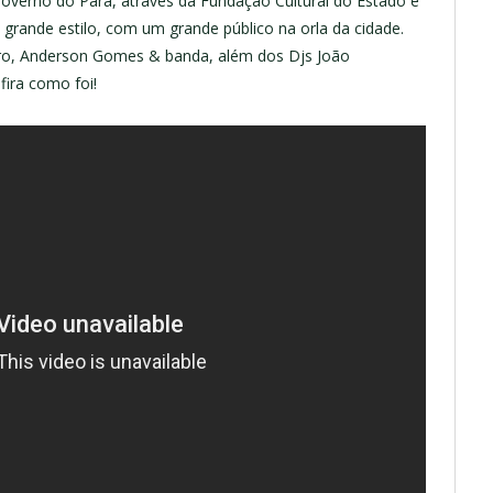
overno do Pará, através da Fundação Cultural do Estado e
rande estilo, com um grande público na orla da cidade.
eiro, Anderson Gomes & banda, além dos Djs João
ira como foi!