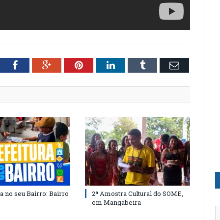
tter
Facebook
Google+
Pinterest
LinkedIn
Tumblr
Email
a no seu Bairro: Bairro
2ª Amostra Cultural do SOME,
em Mangabeira