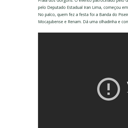
Praia dos Górgons.
O evento patrocinado pelo G
pelo Deputado Estadual Iran Lima, começou em g
No palco, quem fez a festa foi a Banda do Pis
Mocajubense e Renam. Dá uma olhadinha e conf