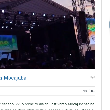
em Mocajuba
0
NOTÍCIAS
te sábado, 22, o primeiro dia de Fest Verão Mocajubense na