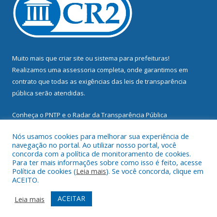
Muito mais que
criar site
ou
sistema para prefeituras
!
Realizamos uma
assessoria
completa, onde garantimos em
contrato que todas as exigências das
leis de transparência
pública
serão atendidas.
Conheça o
PNTP
e o
Radar da Transparência Pública
Nós usamos cookies para melhorar sua experiência de
navegação no portal. Ao utilizar nosso portal, você
concorda com a política de monitoramento de cookies.
Para ter mais informações sobre como isso é feito, acesse
Todos os direitos reservados a Prefeitura Municipal de
Política de cookies (
Leia mais
). Se você concorda, clique em
Mocajuba.
ACEITO.
Mapa do Site
Acessar Área Administrativa
ACEITAR
Leia mais
Acessar Webmail