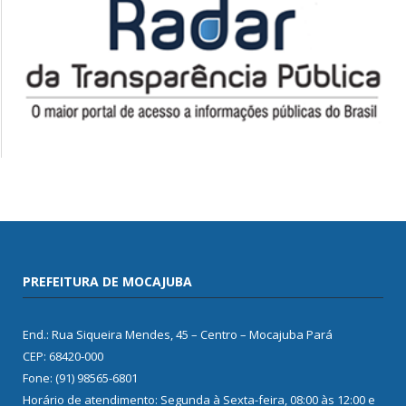
PREFEITURA DE MOCAJUBA
End.: Rua Siqueira Mendes, 45 – Centro – Mocajuba Pará
CEP: 68420-000
Fone: (91) 98565-6801
Horário de atendimento: Segunda à Sexta-feira, 08:00 às 12:00 e