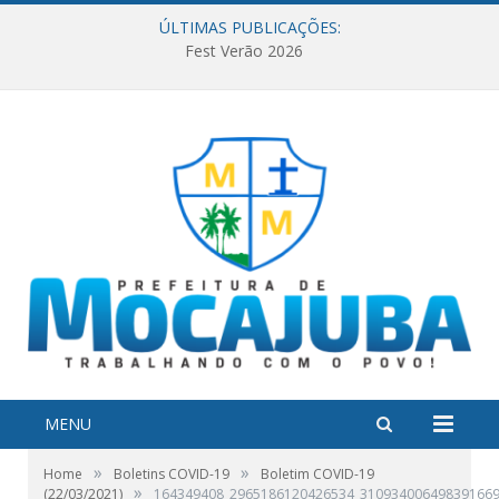
ÚLTIMAS PUBLICAÇÕES:
Fest Verão 2026
MENU
»
»
Home
Boletins COVID-19
Boletim COVID-19
»
(22/03/2021)
164349408_2965186120426534_310934006498391669