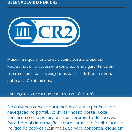
DESENVOLVIDO POR CR2
Muito mais que
criar site
ou
sistema para prefeituras
!
Realizamos uma
assessoria
completa, onde garantimos em
contrato que todas as exigências das
leis de transparência
pública
serão atendidas.
Conheça o
PNTP
e o
Radar da Transparência Pública
Nós usamos cookies para melhorar sua experiência de
navegação no portal. Ao utilizar nosso portal, você
concorda com a política de monitoramento de cookies.
Para ter mais informações sobre como isso é feito, acesse
Todos os direitos reservados a Prefeitura Municipal de
Política de cookies (
Leia mais
). Se você concorda, clique em
Mocajuba.