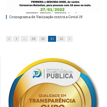
Cronograma de Vacinação contra a Covid-19
Previous
Next
1
…
29
30
31
32