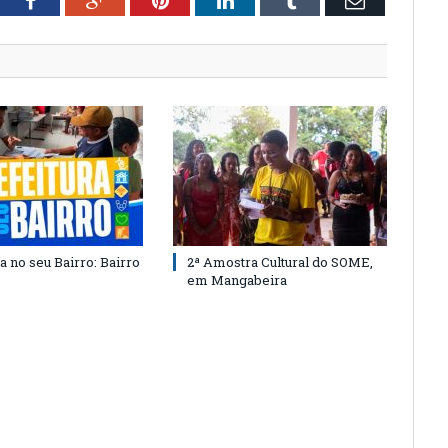
tter
Facebook
Google+
Pinterest
LinkedIn
Tumblr
Email
a no seu Bairro: Bairro
2ª Amostra Cultural do SOME,
em Mangabeira