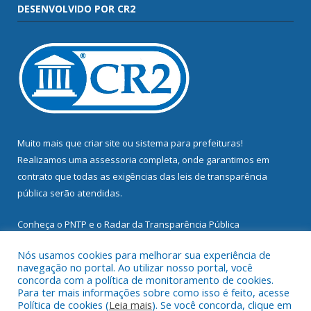
DESENVOLVIDO POR CR2
Muito mais que
criar site
ou
sistema para prefeituras
!
Realizamos uma
assessoria
completa, onde garantimos em
contrato que todas as exigências das
leis de transparência
pública
serão atendidas.
Conheça o
PNTP
e o
Radar da Transparência Pública
Nós usamos cookies para melhorar sua experiência de
navegação no portal. Ao utilizar nosso portal, você
concorda com a política de monitoramento de cookies.
Para ter mais informações sobre como isso é feito, acesse
Todos os direitos reservados a Prefeitura Municipal de
Política de cookies (
Leia mais
). Se você concorda, clique em
Mocajuba.