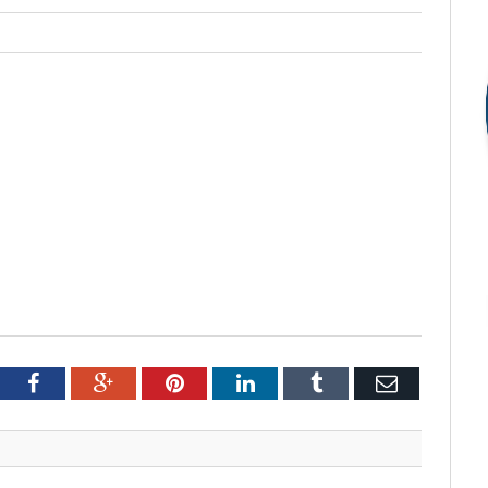
tter
Facebook
Google+
Pinterest
LinkedIn
Tumblr
Email