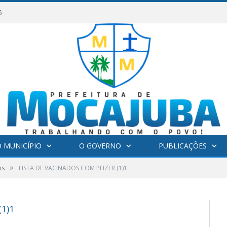
6
 MUNICÍPIO
O GOVERNO
PUBLICAÇÕES
»
os
LISTA DE VACINADOS COM PFIZER (1)1
1)1