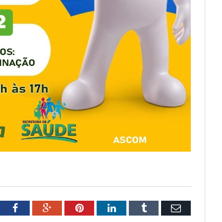
tter
Facebook
Google+
Pinterest
LinkedIn
Tumblr
Email