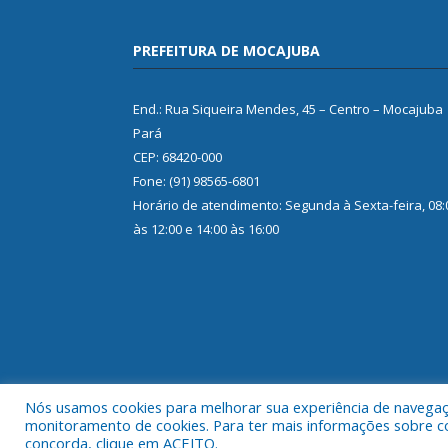
PREFEITURA DE MOCAJUBA
End.: Rua Siqueira Mendes, 45 – Centro – Mocajuba
Pará
CEP: 68420-000
Fone: (91) 98565-6801
Horário de atendimento: Segunda à Sexta-feira, 08:
às 12:00 e 14:00 às 16:00
Nós usamos cookies para melhorar sua experiência de navegação
monitoramento de cookies. Para ter mais informações sobre como
concorda, clique em ACEITO.