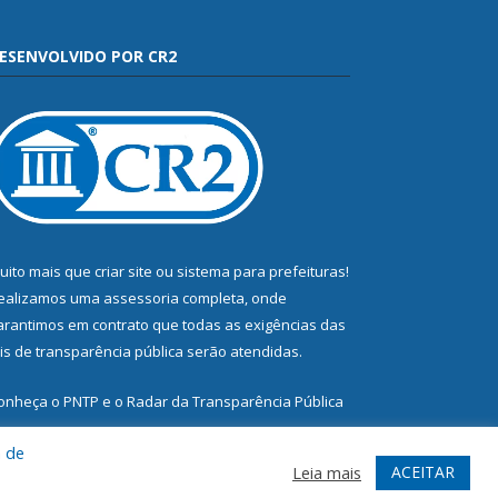
ESENVOLVIDO POR CR2
uito mais que
criar site
ou
sistema para prefeituras
!
ealizamos uma
assessoria
completa, onde
arantimos em contrato que todas as exigências das
eis de transparência pública
serão atendidas.
onheça o
PNTP
e o
Radar da Transparência Pública
a de
ACEITAR
Leia mais