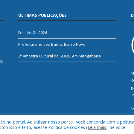
ÚLTIMAS PUBLICAÇÕES
D
Fest Verão 2026
Prefeitura no seu Bairro: Bairro Novo
2ª Amostra Cultural do SOME, em Mangabeira
00
M
R
g
l
C
 no portal. Ao utilizar nosso portal, você concorda com a polític
 isso é feito, acesse Política de cookies (
Leia mais
). Se você