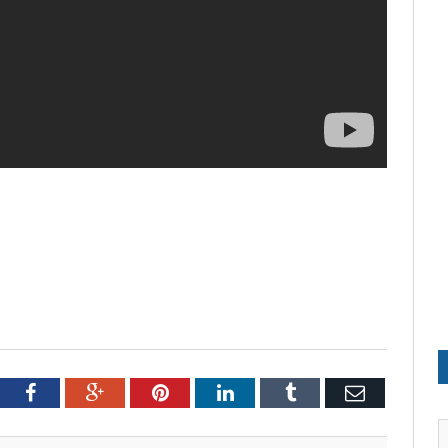
tter
Facebook
Google+
Pinterest
LinkedIn
Tumblr
Email