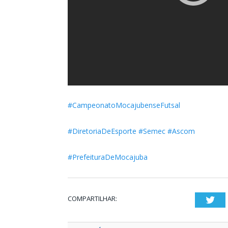
#CampeonatoMocajubenseFutsal
#DiretoriaDeEsporte
#Semec
#Ascom
#PrefeituraDeMocajuba
COMPARTILHAR:
Twi