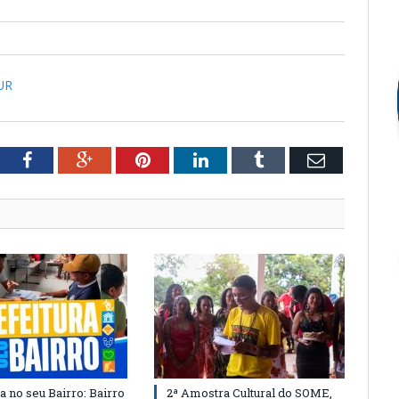
UR
tter
Facebook
Google+
Pinterest
LinkedIn
Tumblr
Email
a no seu Bairro: Bairro
2ª Amostra Cultural do SOME,