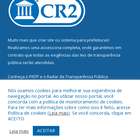
Muito mais que
criar site
ou
sistema para prefeituras
!
Realizamos uma
assessoria
completa, onde garantimos em
contrato que todas as exigências das
leis de transparência
pública
serão atendidas.
Conheça o
PNTP
e o
Radar da Transparência Pública
Nós usamos cookies para melhorar sua experiência de
navegação no portal. Ao utilizar nosso portal, você
concorda com a política de monitoramento de cookies.
Para ter mais informações sobre como isso é feito, acesse
Todos os direitos reservados a Prefeitura Municipal de
Política de cookies (
Leia mais
). Se você concorda, clique em
Mocajuba.
ACEITO.
Mapa do Site
Acessar Área Administrativa
ACEITAR
Leia mais
Acessar Webmail