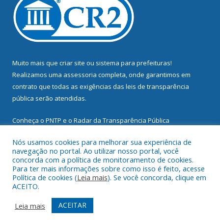
Muito mais que
criar site
ou
sistema para prefeituras
!
Realizamos uma
assessoria
completa, onde garantimos em
contrato que todas as exigências das
leis de transparência
pública
serão atendidas.
Conheça o
PNTP
e o
Radar da Transparência Pública
Nós usamos cookies para melhorar sua experiência de
navegação no portal. Ao utilizar nosso portal, você
concorda com a política de monitoramento de cookies.
Para ter mais informações sobre como isso é feito, acesse
Todos os direitos reservados a Prefeitura Municipal de
Política de cookies (
Leia mais
). Se você concorda, clique em
Mocajuba.
ACEITO.
Mapa do Site
Acessar Área Administrativa
ACEITAR
Leia mais
Acessar Webmail