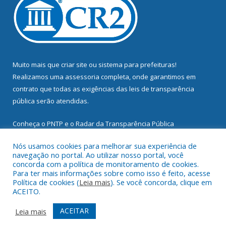
Muito mais que
criar site
ou
sistema para prefeituras
!
Realizamos uma
assessoria
completa, onde garantimos em
contrato que todas as exigências das
leis de transparência
pública
serão atendidas.
Conheça o
PNTP
e o
Radar da Transparência Pública
Nós usamos cookies para melhorar sua experiência de
navegação no portal. Ao utilizar nosso portal, você
concorda com a política de monitoramento de cookies.
Para ter mais informações sobre como isso é feito, acesse
Todos os direitos reservados a Prefeitura Municipal de
Política de cookies (
Leia mais
). Se você concorda, clique em
Mocajuba.
ACEITO.
Mapa do Site
Acessar Área Administrativa
ACEITAR
Leia mais
Acessar Webmail