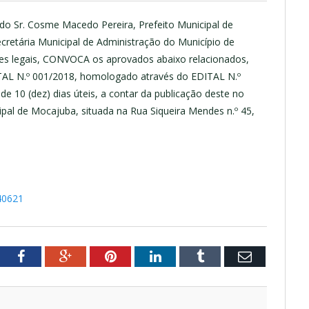
 do Sr. Cosme Macedo Pereira, Prefeito Municipal de
cretária Municipal de Administração do Município de
ões legais, CONVOCA os aprovados abaixo relacionados,
ITAL N.º 001/2018, homologado através do EDITAL N.º
10 (dez) dias úteis, a contar da publicação deste no
ipal de Mocajuba, situada na Rua Siqueira Mendes n.º 45,
40621
tter
Facebook
Google+
Pinterest
LinkedIn
Tumblr
Email