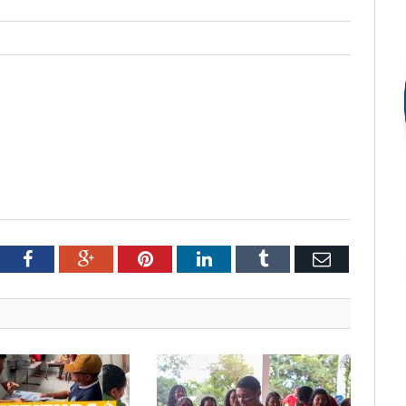
tter
Facebook
Google+
Pinterest
LinkedIn
Tumblr
Email