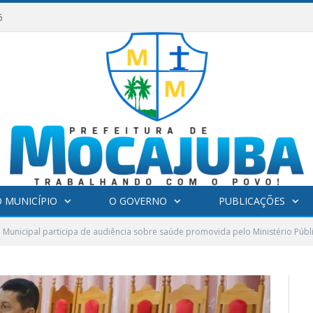
6
 MUNICÍPIO
O GOVERNO
PUBLICAÇÕES
Municipal participa de audiência sobre saúde promovida pelo Ministério Públ