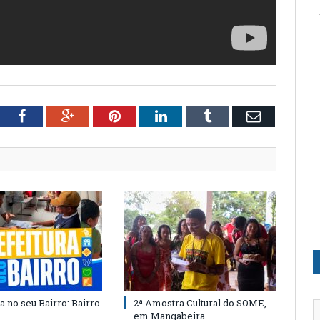
tter
Facebook
Google+
Pinterest
LinkedIn
Tumblr
Email
a no seu Bairro: Bairro
2ª Amostra Cultural do SOME,
em Mangabeira