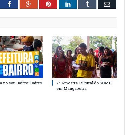
tter
Facebook
Google+
Pinterest
LinkedIn
Tumblr
Email
a no seu Bairro: Bairro
2ª Amostra Cultural do SOME,
em Mangabeira