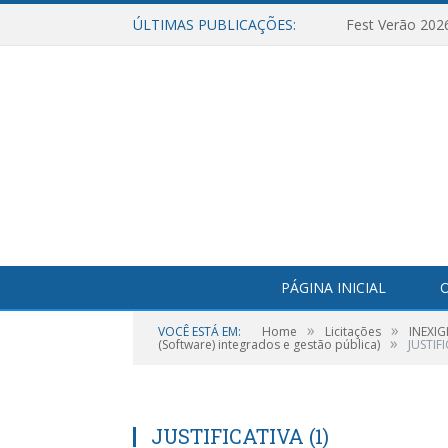
ÚLTIMAS PUBLICAÇÕES:
Fest Verão 202
PÁGINA INICIAL
O
»
»
VOCÊ ESTÁ EM:
Home
Licitações
INEXIG
»
(Software) integrados e gestão pública)
JUSTIFI
JUSTIFICATIVA (1)