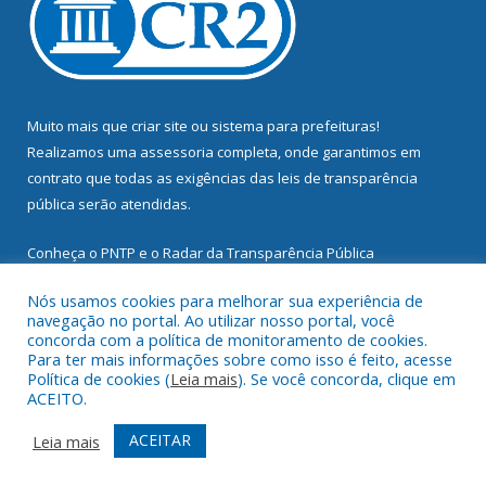
Muito mais que
criar site
ou
sistema para prefeituras
!
Realizamos uma
assessoria
completa, onde garantimos em
contrato que todas as exigências das
leis de transparência
pública
serão atendidas.
Conheça o
PNTP
e o
Radar da Transparência Pública
Nós usamos cookies para melhorar sua experiência de
navegação no portal. Ao utilizar nosso portal, você
concorda com a política de monitoramento de cookies.
Para ter mais informações sobre como isso é feito, acesse
Todos os direitos reservados a Prefeitura Municipal de
Política de cookies (
Leia mais
). Se você concorda, clique em
Mocajuba.
ACEITO.
Mapa do Site
Acessar Área Administrativa
ACEITAR
Leia mais
Acessar Webmail