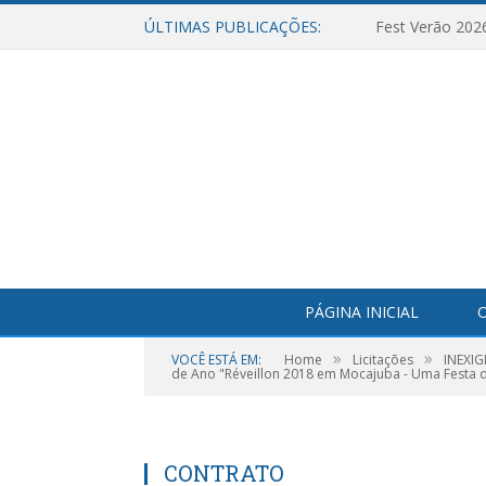
ÚLTIMAS PUBLICAÇÕES:
Fest Verão 202
PÁGINA INICIAL
O
»
»
VOCÊ ESTÁ EM:
Home
Licitações
INEXIG
de Ano "Réveillon 2018 em Mocajuba - Uma Festa d
CONTRATO