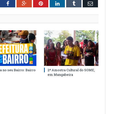
tter
Facebook
Google+
Pinterest
LinkedIn
Tumblr
Email
a no seu Bairro: Bairro
2ª Amostra Cultural do SOME,
em Mangabeira