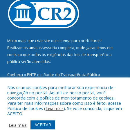
Muito mais que
criar site
ou
sistema para prefeituras
!
Realizamos uma
assessoria
completa, onde garantimos em
contrato que todas as exigências das
leis de transparência
pública
serão atendidas.
Conheça o
PNTP
e o
Radar da Transparência Pública
Nós usamos cookies para melhorar sua experiência de
navegação no portal. Ao utilizar nosso portal, você
concorda com a política de monitoramento de cookies.
Para ter mais informações sobre como isso é feito, acesse
Todos os direitos reservados a Prefeitura Municipal de
Política de cookies (
Leia mais
). Se você concorda, clique em
Mocajuba.
ACEITO.
Mapa do Site
Acessar Área Administrativa
ACEITAR
Leia mais
Acessar Webmail