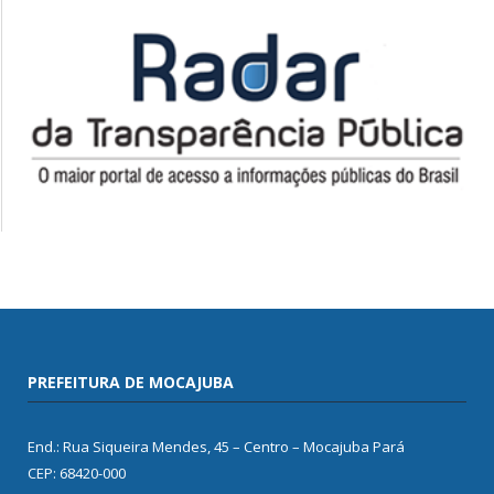
PREFEITURA DE MOCAJUBA
End.: Rua Siqueira Mendes, 45 – Centro – Mocajuba Pará
CEP: 68420-000