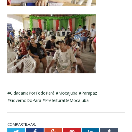
#CidadaniaPorTodoPará #Mocajuba #Parapaz
#GovernoDoPará #PrefeituraDeMocajuba
COMPARTILHAR: