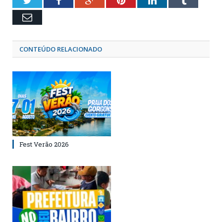
Twitter
Facebook
Google+
Pinterest
LinkedIn
Tumblr
Email
CONTEÚDO RELACIONADO
Fest Verão 2026