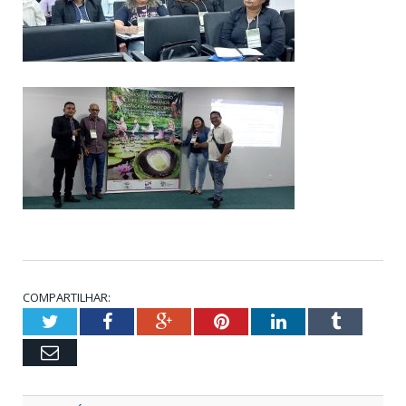
COMPARTILHAR:
Twitter
Facebook
Google+
Pinterest
LinkedIn
Tumblr
Email