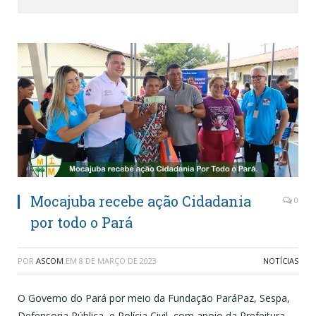
Mocajuba recebe ação Cidadania
0
por todo o Pará
POR
ASCOM
EM
8 DE MARÇO DE 2023
NOTÍCIAS
O Governo do Pará por meio da Fundação ParáPaz, Sespa,
Defensoria Pública, e Polícia Civil, com apoio da Prefeitura