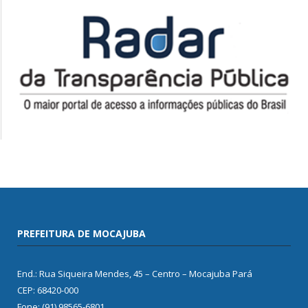
PREFEITURA DE MOCAJUBA
End.: Rua Siqueira Mendes, 45 – Centro – Mocajuba Pará
CEP: 68420-000
Fone: (91) 98565-6801