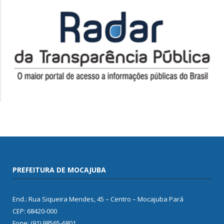
PREFEITURA DE MOCAJUBA
End.: Rua Siqueira Mendes, 45 – Centro – Mocajuba Pará
CEP: 68420-000
Fone: (91) 98565-6801